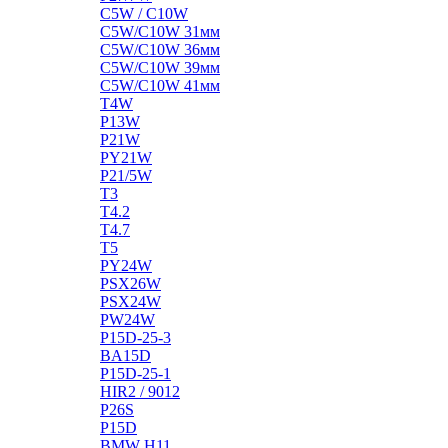
C5W / C10W
C5W/C10W 31мм
C5W/C10W 36мм
C5W/C10W 39мм
C5W/C10W 41мм
T4W
P13W
P21W
PY21W
P21/5W
T3
T4.2
T4.7
T5
PY24W
PSX26W
PSX24W
PW24W
P15D-25-3
BA15D
P15D-25-1
HIR2 / 9012
P26S
P15D
BMW H11