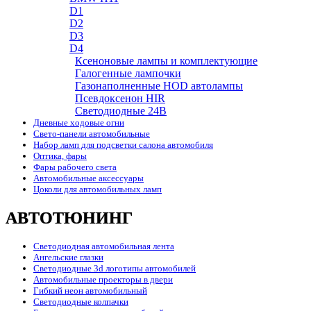
D1
D2
D3
D4
Ксеноновые лампы и комплектующие
Галогенные лампочки
Газонаполненные HOD автолампы
Псевдоксенон HIR
Cветодиодные 24B
Дневные ходовые огни
Свето-панели автомобильные
Набор ламп для подсветки салона автомобиля
Оптика, фары
Фары рабочего света
Автомобильные аксессуары
Цоколи для автомобильных ламп
АВТОТЮНИНГ
Светодиодная автомобильная лента
Ангельские глазки
Светодиодные 3d логотипы автомобилей
Автомобильные проекторы в двери
Гибкий неон автомобильный
Светодиодные колпачки