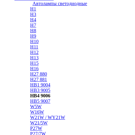
Автолампы светодиодные
H1
H3
H4
H7
H8
H9
H10
H11
H12
H13
H15
H16
H27 880
H27 881
HB1 9004
HB3 9005
HB4 9006
HB5 9007
W5W
W16W
W21W / WY21W
W21/5W
P27W
P27/7W