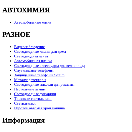
АВТОХИМИЯ
Автомобильные масла
РАЗНОЕ
Видеонаблюдение
Светодиодные лампы для дома
Светодиодная лента
Автомобильная пленка
Светодиодные аксессуары для велосипеда
Спутниковые телефоны
Защищенные телефоны Sonim
Металлодетекторы
Светодиодные пиксели для рекламы
Настольные лампы
Светодиодные фонарики
Трековые светильники
Светильники
Игровой автомат кран машина
Информация