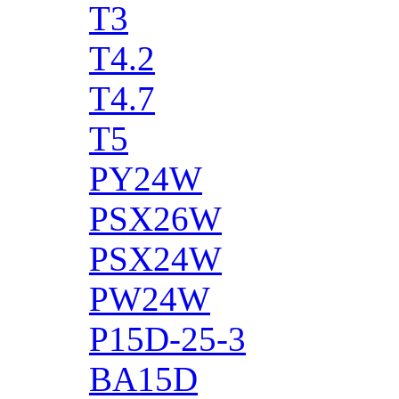
T3
T4.2
T4.7
T5
PY24W
PSX26W
PSX24W
PW24W
P15D-25-3
BA15D