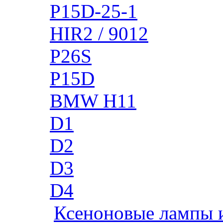
P15D-25-1
HIR2 / 9012
P26S
P15D
BMW H11
D1
D2
D3
D4
Ксеноновые лампы 