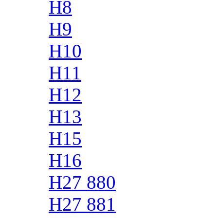
H8
H9
H10
H11
H12
H13
H15
H16
H27 880
H27 881