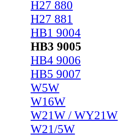
H27 880
H27 881
HB1 9004
HB3 9005
HB4 9006
HB5 9007
W5W
W16W
W21W / WY21W
W21/5W