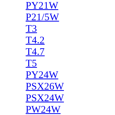
PY21W
P21/5W
T3
T4.2
T4.7
T5
PY24W
PSX26W
PSX24W
PW24W