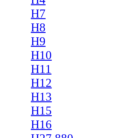
H7
H8
H9
H10
H11
H12
H13
H15
H16