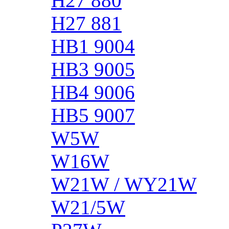
H27 880
H27 881
HB1 9004
HB3 9005
HB4 9006
HB5 9007
W5W
W16W
W21W / WY21W
W21/5W