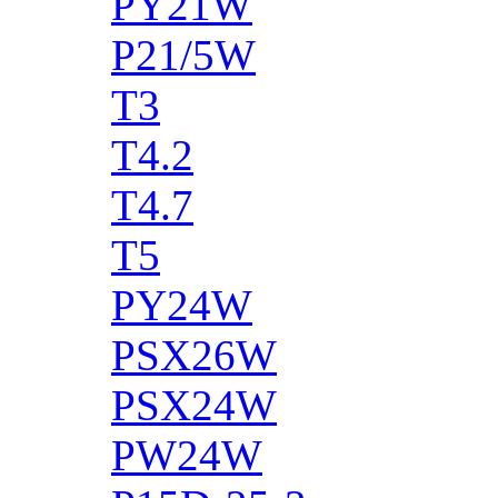
PY21W
P21/5W
T3
T4.2
T4.7
T5
PY24W
PSX26W
PSX24W
PW24W