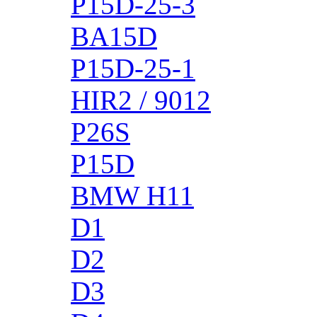
P15D-25-3
BA15D
P15D-25-1
HIR2 / 9012
P26S
P15D
BMW H11
D1
D2
D3