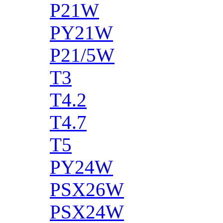
P21W
PY21W
P21/5W
T3
T4.2
T4.7
T5
PY24W
PSX26W
PSX24W