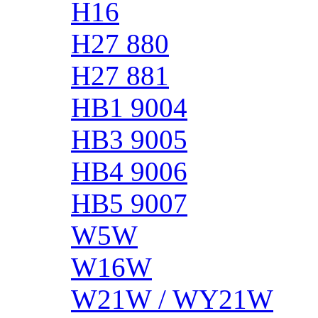
H16
H27 880
H27 881
HB1 9004
HB3 9005
HB4 9006
HB5 9007
W5W
W16W
W21W / WY21W