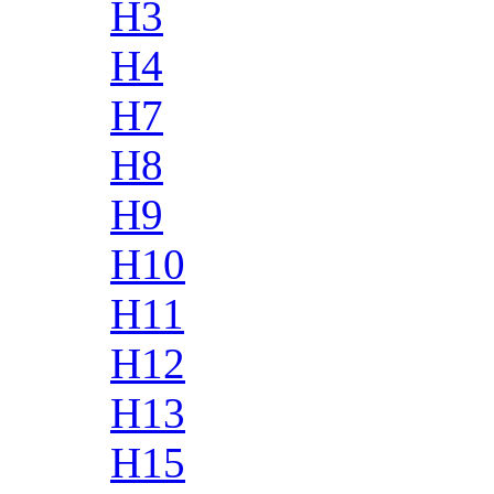
H3
H4
H7
H8
H9
H10
H11
H12
H13
H15