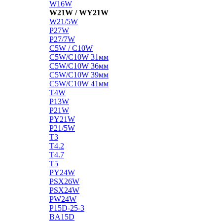
W16W
W21W / WY21W
W21/5W
P27W
P27/7W
C5W / C10W
C5W/C10W 31мм
C5W/C10W 36мм
C5W/C10W 39мм
C5W/C10W 41мм
T4W
P13W
P21W
PY21W
P21/5W
T3
T4.2
T4.7
T5
PY24W
PSX26W
PSX24W
PW24W
P15D-25-3
BA15D