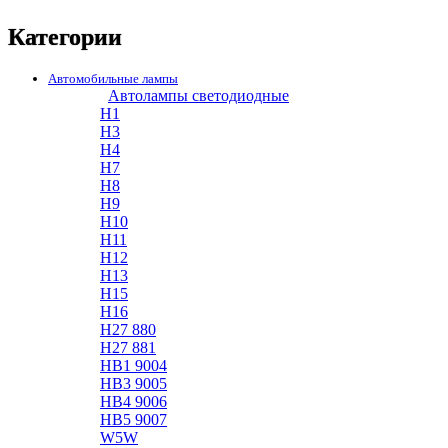
Категории
Автомобильные лампы
Автолампы светодиодные
H1
H3
H4
H7
H8
H9
H10
H11
H12
H13
H15
H16
H27 880
H27 881
HB1 9004
HB3 9005
HB4 9006
HB5 9007
W5W