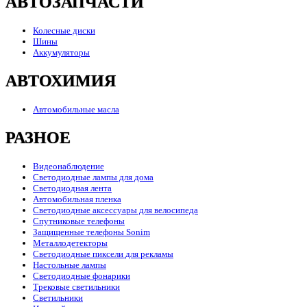
АВТОЗАПЧАСТИ
Колесные диски
Шины
Аккумуляторы
АВТОХИМИЯ
Автомобильные масла
РАЗНОЕ
Видеонаблюдение
Светодиодные лампы для дома
Светодиодная лента
Автомобильная пленка
Светодиодные аксессуары для велосипеда
Спутниковые телефоны
Защищенные телефоны Sonim
Металлодетекторы
Светодиодные пиксели для рекламы
Настольные лампы
Светодиодные фонарики
Трековые светильники
Светильники