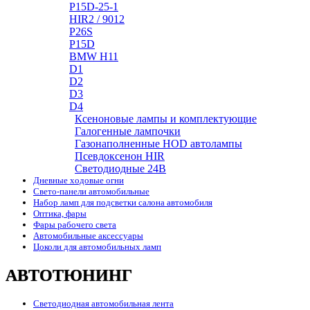
P15D-25-1
HIR2 / 9012
P26S
P15D
BMW H11
D1
D2
D3
D4
Ксеноновые лампы и комплектующие
Галогенные лампочки
Газонаполненные HOD автолампы
Псевдоксенон HIR
Cветодиодные 24B
Дневные ходовые огни
Свето-панели автомобильные
Набор ламп для подсветки салона автомобиля
Оптика, фары
Фары рабочего света
Автомобильные аксессуары
Цоколи для автомобильных ламп
АВТОТЮНИНГ
Светодиодная автомобильная лента