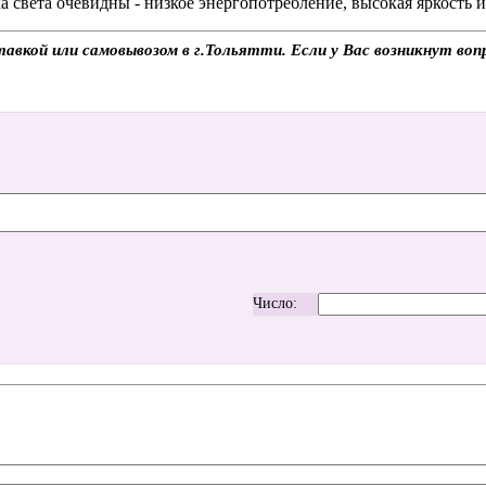
 света очевидны - низкое энергопотребление, высокая яркость 
вкой или самовывозом в г.Тольятти. Если у Вас возникнут вопр
Число: