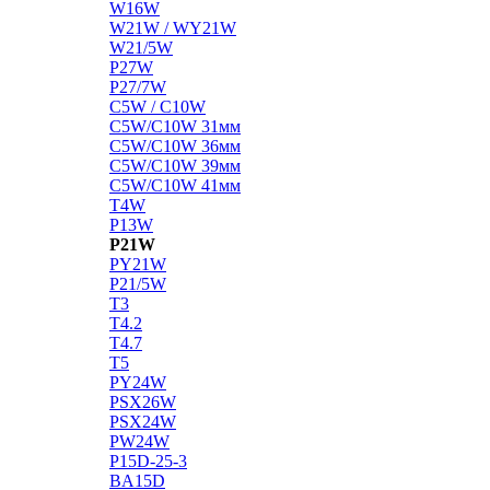
W16W
W21W / WY21W
W21/5W
P27W
P27/7W
C5W / C10W
C5W/C10W 31мм
C5W/C10W 36мм
C5W/C10W 39мм
C5W/C10W 41мм
T4W
P13W
P21W
PY21W
P21/5W
T3
T4.2
T4.7
T5
PY24W
PSX26W
PSX24W
PW24W
P15D-25-3
BA15D