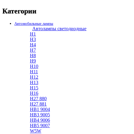
Категории
Автомобильные лампы
Автолампы светодиодные
H1
H3
H4
H7
H8
H9
H10
H11
H12
H13
H15
H16
H27 880
H27 881
HB1 9004
HB3 9005
HB4 9006
HB5 9007
W5W