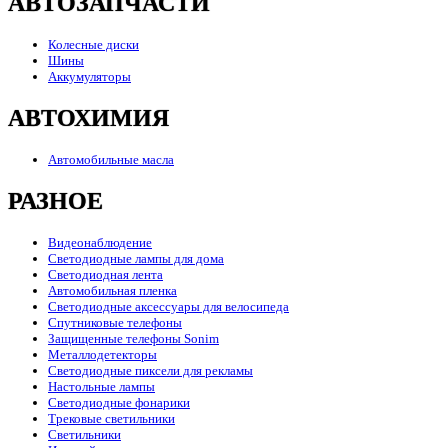
АВТОЗАПЧАСТИ
Колесные диски
Шины
Аккумуляторы
АВТОХИМИЯ
Автомобильные масла
РАЗНОЕ
Видеонаблюдение
Светодиодные лампы для дома
Светодиодная лента
Автомобильная пленка
Светодиодные аксессуары для велосипеда
Спутниковые телефоны
Защищенные телефоны Sonim
Металлодетекторы
Светодиодные пиксели для рекламы
Настольные лампы
Светодиодные фонарики
Трековые светильники
Светильники