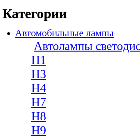
Категории
Автомобильные лампы
Автолампы светоди
H1
H3
H4
H7
H8
H9