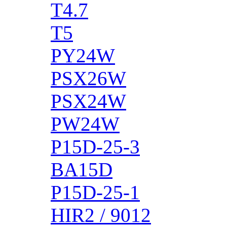
T4.7
T5
PY24W
PSX26W
PSX24W
PW24W
P15D-25-3
BA15D
P15D-25-1
HIR2 / 9012