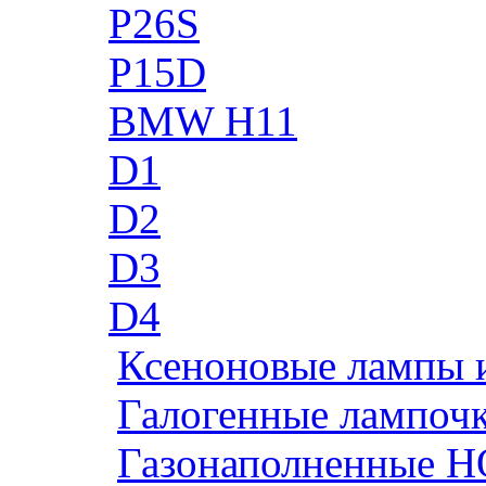
P26S
P15D
BMW H11
D1
D2
D3
D4
Ксеноновые лампы 
Галогенные лампоч
Газонаполненные H