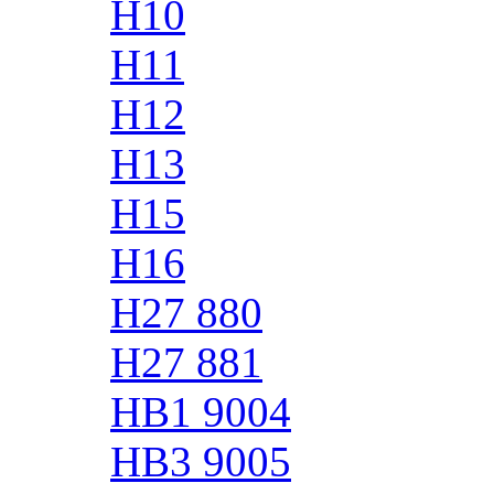
H10
H11
H12
H13
H15
H16
H27 880
H27 881
HB1 9004
HB3 9005