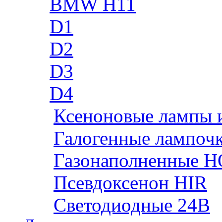
BMW H11
D1
D2
D3
D4
Ксеноновые лампы 
Галогенные лампоч
Газонаполненные H
Псевдоксенон HIR
Cветодиодные 24B