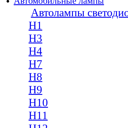
Автомобильные лампы
Автолампы светоди
H1
H3
H4
H7
H8
H9
H10
H11