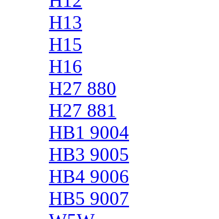
H12
H13
H15
H16
H27 880
H27 881
HB1 9004
HB3 9005
HB4 9006
HB5 9007