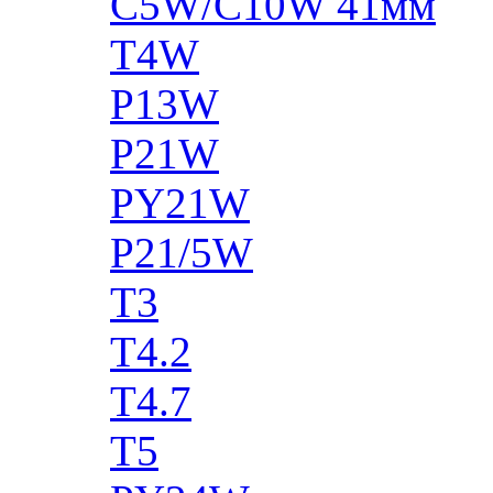
C5W/C10W 41мм
T4W
P13W
P21W
PY21W
P21/5W
T3
T4.2
T4.7
T5