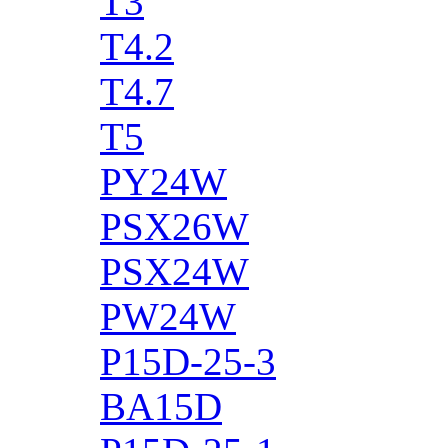
T3
T4.2
T4.7
T5
PY24W
PSX26W
PSX24W
PW24W
P15D-25-3
BA15D