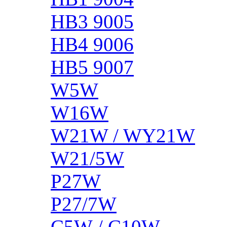
HB3 9005
HB4 9006
HB5 9007
W5W
W16W
W21W / WY21W
W21/5W
P27W
P27/7W
C5W / C10W