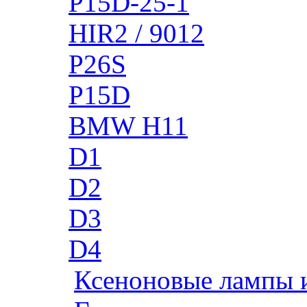
P15D-25-1
HIR2 / 9012
P26S
P15D
BMW H11
D1
D2
D3
D4
Ксеноновые лампы 