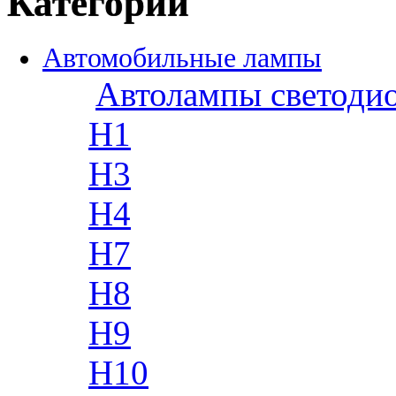
Категории
Автомобильные лампы
Автолампы светоди
H1
H3
H4
H7
H8
H9
H10