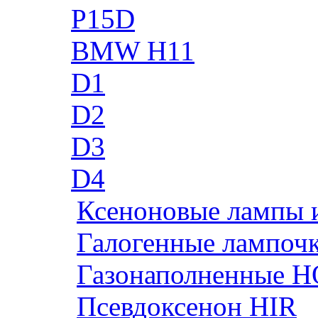
P15D
BMW H11
D1
D2
D3
D4
Ксеноновые лампы 
Галогенные лампоч
Газонаполненные H
Псевдоксенон HIR