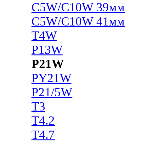
C5W/C10W 39мм
C5W/C10W 41мм
T4W
P13W
P21W
PY21W
P21/5W
T3
T4.2
T4.7