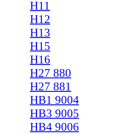
H11
H12
H13
H15
H16
H27 880
H27 881
HB1 9004
HB3 9005
HB4 9006