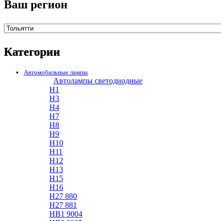
Ваш регион
Категории
Автомобильные лампы
Автолампы светодиодные
H1
H3
H4
H7
H8
H9
H10
H11
H12
H13
H15
H16
H27 880
H27 881
HB1 9004