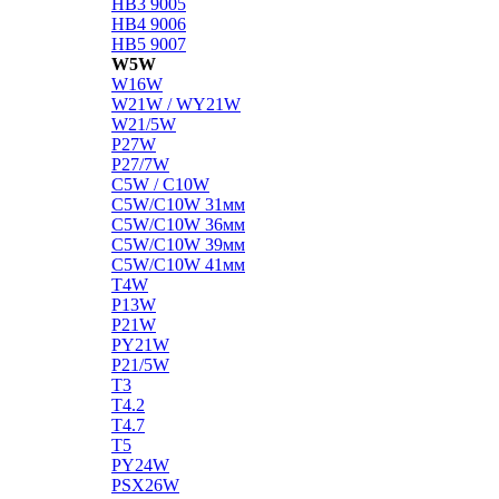
HB3 9005
HB4 9006
HB5 9007
W5W
W16W
W21W / WY21W
W21/5W
P27W
P27/7W
C5W / C10W
C5W/C10W 31мм
C5W/C10W 36мм
C5W/C10W 39мм
C5W/C10W 41мм
T4W
P13W
P21W
PY21W
P21/5W
T3
T4.2
T4.7
T5
PY24W
PSX26W