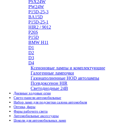
PSX24W
PW24W
P15D-25-3
BA15D
P15D-25-1
HIR2 / 9012
P26S
P15D
BMW H11
D1
D2
D3
D4
Ксеноновые лампы и комплектующие
Галогенные лампочки
Газонаполненные HOD автолампы
Псевдоксенон HIR
Cветодиодные 24B
Дневные ходовые огни
Свето-панели автомобильные
Набор ламп для подсветки салона автомобиля
Оптика, фары
Фары рабочего света
Автомобильные аксессуары
Цоколи для автомобильных ламп