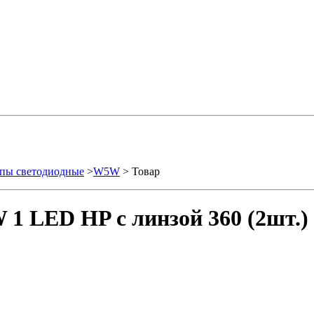
пы светодиодные
>
W5W
> Товар
1 LED HP с линзой 360 (2шт.)