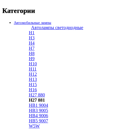
Категории
Автомобильные лампы
Автолампы светодиодные
H1
H3
H4
H7
H8
H9
H10
H11
H12
H13
H15
H16
H27 880
H27 881
HB1 9004
HB3 9005
HB4 9006
HB5 9007
W5W