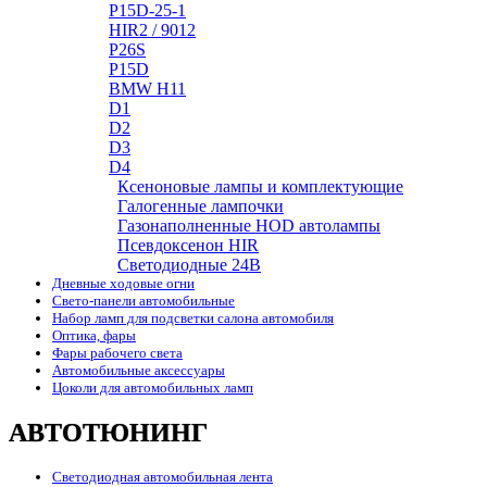
P15D-25-1
HIR2 / 9012
P26S
P15D
BMW H11
D1
D2
D3
D4
Ксеноновые лампы и комплектующие
Галогенные лампочки
Газонаполненные HOD автолампы
Псевдоксенон HIR
Cветодиодные 24B
Дневные ходовые огни
Свето-панели автомобильные
Набор ламп для подсветки салона автомобиля
Оптика, фары
Фары рабочего света
Автомобильные аксессуары
Цоколи для автомобильных ламп
АВТОТЮНИНГ
Светодиодная автомобильная лента