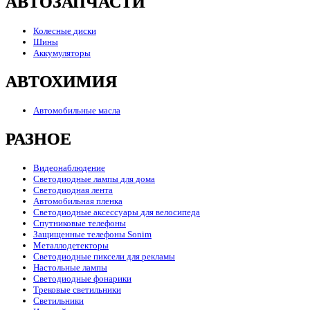
АВТОЗАПЧАСТИ
Колесные диски
Шины
Аккумуляторы
АВТОХИМИЯ
Автомобильные масла
РАЗНОЕ
Видеонаблюдение
Светодиодные лампы для дома
Светодиодная лента
Автомобильная пленка
Светодиодные аксессуары для велосипеда
Спутниковые телефоны
Защищенные телефоны Sonim
Металлодетекторы
Светодиодные пиксели для рекламы
Настольные лампы
Светодиодные фонарики
Трековые светильники
Светильники