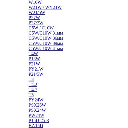
W16W
W21W / WY21W
W21/5W
P27W
P27/7W
C5W / C10W
C5W/C10W 31мм
C5W/C10W 36мм
C5W/C10W 39мм
C5W/C10W 41мм
T4W
P13W
P21W
PY21W
P21/5W
T3
T4.2
T4.7
T5
PY24W
PSX26W
PSX24W
PW24W
P15D-25-3
BA15D